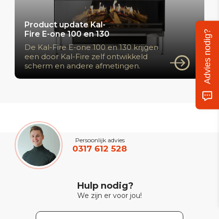
Product update Kal-
Advies nodig?
Fire E-one 100 en 130
De Kal-Fire E-one 100 en 130 krijgen
een door Kal-Fire zelf ontwikkeld
scherm en andere afmetingen.
Persoonlijk advies
0317 612 528
Hulp nodig?
We zijn er voor jou!