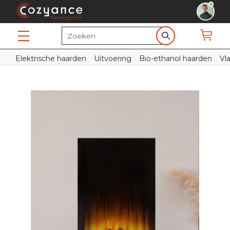
Elektrische haarden
Uitvoering
Bio-ethanol haarden
Vl