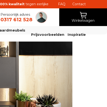
100% kwaliteit
tegen eerlijke
FAQ
Contact
Persoonlijk advies
0317 612 528
Winkelwagen
aardmeubels
Prijsvoorbeelden
Inspiratie