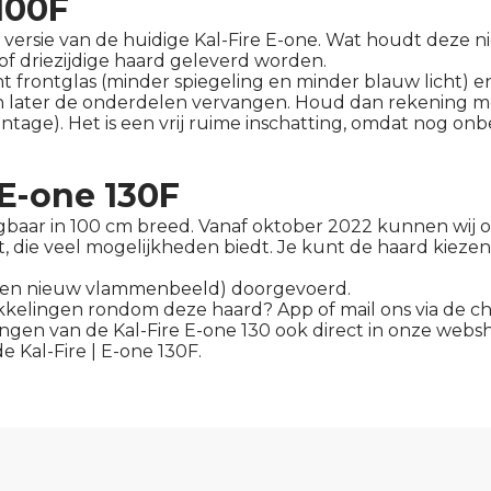
100F
versie van de huidige Kal-Fire E-one. Wat houdt deze ni
 of driezijdige haard geleverd worden.
nt frontglas (minder spiegeling en minder blauw licht)
en later de onderdelen vervangen. Houd dan rekening 
tage). Het is een vrij ruime inschatting, omdat nog o
 E-one 130F
ijgbaar in 100 cm breed. Vanaf oktober 2022 kunnen wij oo
, die veel mogelijkheden biedt. Je kunt de haard kiezen i
as en nieuw vlammenbeeld) doorgevoerd.
kelingen rondom deze haard? App of mail ons via de ch
ringen van de Kal-Fire E-one 130 ook direct in onze we
de
Kal-Fire | E-one 130F
.