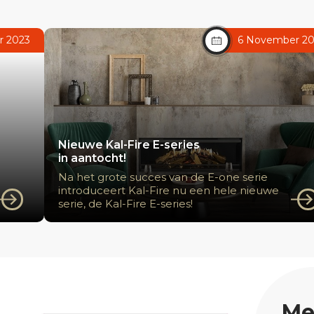
r 2023
6 November 2
Nieuwe Kal-Fire E-series
in aantocht!
Na het grote succes van de E-one serie
introduceert Kal-Fire nu een hele nieuwe
serie, de Kal-Fire E-series!
Me