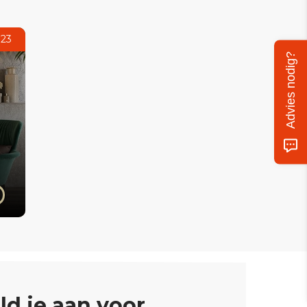
023
Advies nodig?
ld je aan voor