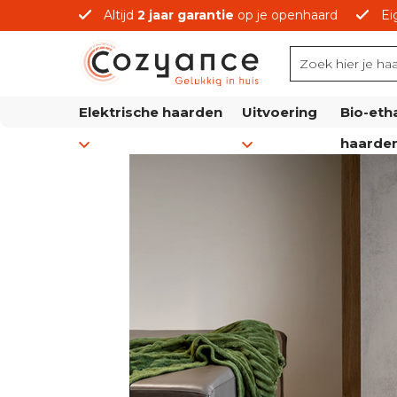
Altijd
2 jaar garantie
op je openhaard
Ei
prijzen
Elektrische haarden
Uitvoering
Bio-eth
haarde