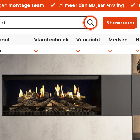
gen
montage team
Al
meer dan 80 jaar
ervaring
Showroom
anol
Vlamtechniek
Vuurzicht
Merken
H
n