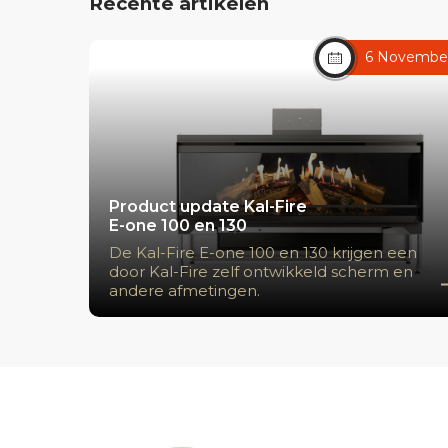
Recente artikelen
6 Novembe
Product update Kal-Fire
E-one 100 en 130
De Kal-Fire E-one 100 en 130 krijgen een
door Kal-Fire zelf ontwikkeld scherm en
andere afmetingen.