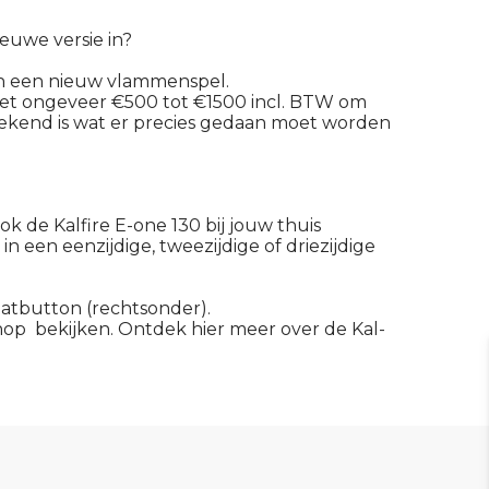
euwe versie in?
 en een nieuw vlammenspel.
met ongeveer €500 tot €1500 incl. BTW om
nbekend is wat er precies gedaan moet worden
k de Kalfire E-one 130 bij jouw thuis
n een eenzijdige, tweezijdige of driezijdige
atbutton (rechtsonder).
bshop bekijken. Ontdek hier meer over de
Kal-