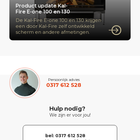
Product update Kal-
Fire E-one 100 en 130
De Kal-Fire E-one 100 en 130 krijgen
een door Kal-Fire zelf ontwikkeld
scherm en andere afmetingen.
Persoonlijk advies
0317 612 528
Hulp nodig?
We zijn er voor jou!
bel: 0317 612 528