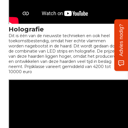
Advies nodig?
Holografie
Dit is één van de nieuwste technieken en ook heel
toekomstbestendig, omdat hier echte vlammen
worden nagebootst in de haard. Dit wordt gedaan door
de combinatie van LED strips en holografie. De prijzen
van deze haarden liggen hoger, omdat het produceren
en ontwikkelen van deze haarden veel tijd in beslag
neemt. Prijsklasse varieert gemiddeld van 4200 tot
10000 euro