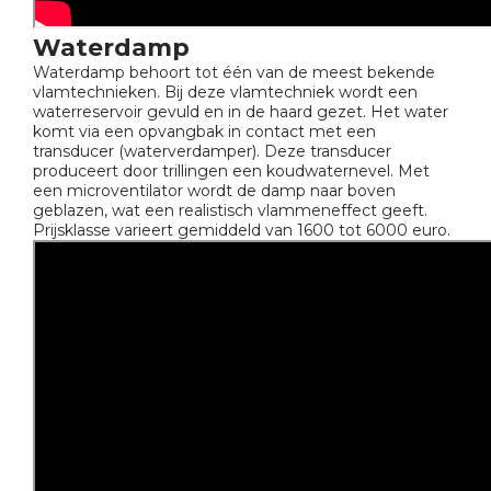
Waterdamp
Waterdamp behoort tot één van de meest bekende
vlamtechnieken. Bij deze vlamtechniek wordt een
waterreservoir gevuld en in de haard gezet. Het water
komt via een opvangbak in contact met een
transducer (waterverdamper). Deze transducer
produceert door trillingen een koudwaternevel. Met
een microventilator wordt de damp naar boven
geblazen, wat een realistisch vlammeneffect geeft.
Prijsklasse varieert gemiddeld van 1600 tot 6000 euro.