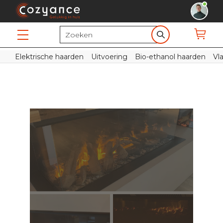
Elektrische haarden
Uitvoering
Bio-ethanol haarden
Vl