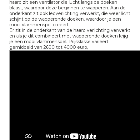
haard zit een ventilator die lucht langs de doeken
blaast, waardoor deze beginnen te wapperen. Aan de
onderkant zit ook ledverlichting verwerkt, die weer licht
schijnt op de wapperende doeken, waardoor je een
mooi vlammenspel creëert.
Er zit in de onderkant van de haard verlichting verwerkt
en als je dit combineert met wapperende doeken krijg
je een mooi vlammenspel.
Prijsklasse varieert
gemiddeld van 2600 tot 4000 euro,