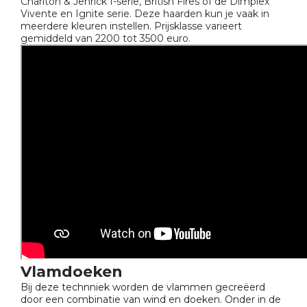
Charlton & Jenrick I-serie, British Fires of de Dimplex
Vivente en Ignite serie. Deze haarden kun je vaak in
meerdere kleuren instellen. Prijsklasse varieert
gemiddeld van 2200 tot 3500 euro.
Vlamdoeken
Bij deze technniek worden de vlammen gecreëerd
door een combinatie van wind en doeken. Onder in de