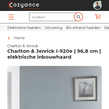
Elektrische haarden
Uitvoering
Bio-ethanol haarden
Vl
Home
Charlton & Jenrick
Charlton & Jenrick I-920e | 96,8 cm |
elektrische inbouwhaard