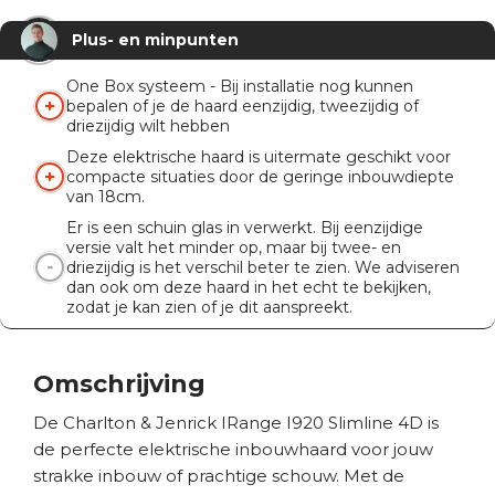
Verwarmingsfunctie
1 - 2 kW
Plus- en minpunten
Knispermodule
Nee
Afstandsbediening
Ja
One Box systeem - Bij installatie nog kunnen
bepalen of je de haard eenzijdig, tweezijdig of
App
Ja
driezijdig wilt hebben
Deze elektrische haard is uitermate geschikt voor
compacte situaties door de geringe inbouwdiepte
van 18cm.
Er is een schuin glas in verwerkt. Bij eenzijdige
versie valt het minder op, maar bij twee- en
driezijdig is het verschil beter te zien. We adviseren
dan ook om deze haard in het echt te bekijken,
zodat je kan zien of je dit aanspreekt.
Omschrijving
De Charlton & Jenrick IRange I920 Slimline 4D is
de perfecte elektrische inbouwhaard voor jouw
strakke inbouw of prachtige schouw. Met de