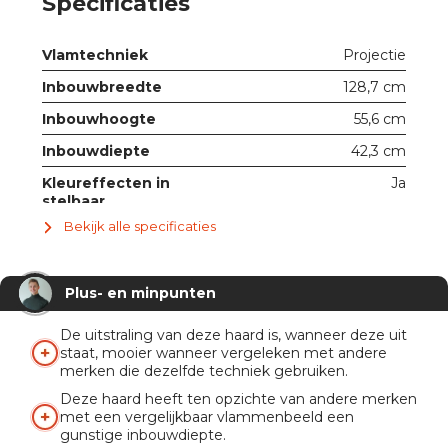
Specificaties
Vlamtechniek
Projectie
Inbouwbreedte
128,7 cm
Inbouwhoogte
55,6 cm
Inbouwdiepte
42,3 cm
Kleureffecten in
Ja
stelbaar
Bekijk alle specificaties
Met ruit
Ja
Verwarmingsfunctie
1,5 kW
Plus- en minpunten
Knispermodule
Nee
Afstandsbediening
Ja
De uitstraling van deze haard is, wanneer deze uit
staat, mooier wanneer vergeleken met andere
App
Ja
merken die dezelfde techniek gebruiken.
Deze haard heeft ten opzichte van andere merken
met een vergelijkbaar vlammenbeeld een
gunstige inbouwdiepte.