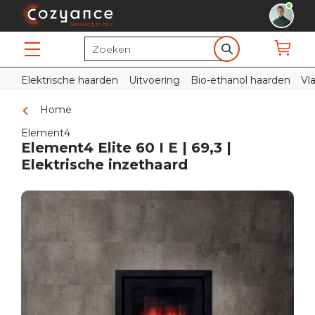
Elektrische haarden
Uitvoering
Bio-ethanol haarden
Vl
Home
Element4
Element4 Elite 60 I E | 69,3 |
Elektrische inzethaard