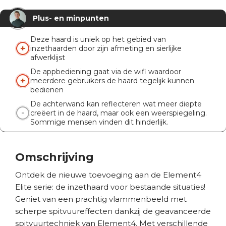
Verwarmingsfunctie
1,5 kW
Plus- en minpunten
Knispermodule
Nee
Afstandsbediening
Ja
Deze haard is uniek op het gebied van
inzethaarden door zijn afmeting en sierlijke
App
Ja
afwerklijst
De appbediening gaat via de wifi waardoor
meerdere gebruikers de haard tegelijk kunnen
bedienen
De achterwand kan reflecteren wat meer diepte
creëert in de haard, maar ook een weerspiegeling.
Sommige mensen vinden dit hinderlijk.
Omschrijving
Ontdek de nieuwe toevoeging aan de Element4
Elite serie: de inzethaard voor bestaande situaties!
Geniet van een prachtig vlammenbeeld met
scherpe spitvuureffecten dankzij de geavanceerde
spitvuurtechniek van Element4. Met verschillende