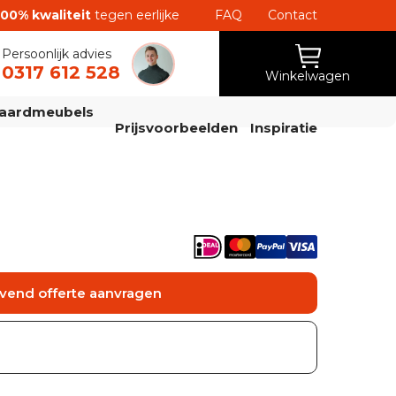
100% kwaliteit
tegen eerlijke
FAQ
Contact
Persoonlijk advies
0317 612 528
Winkelwagen
aardmeubels
Prijsvoorbeelden
Inspiratie
ijvend offerte aanvragen