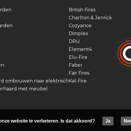
arden
British Fires
Charlton & Jenrick
arden
Cozyance
Dimplex
DRU
Element4
Elu-Fire
en
Faber
Fair Fires
rd ombouwen naar elektrisch
Kal-Fire
eerhaard met meubel
onze website te verbeteren. Is dat akkoord?
Ja
Ne