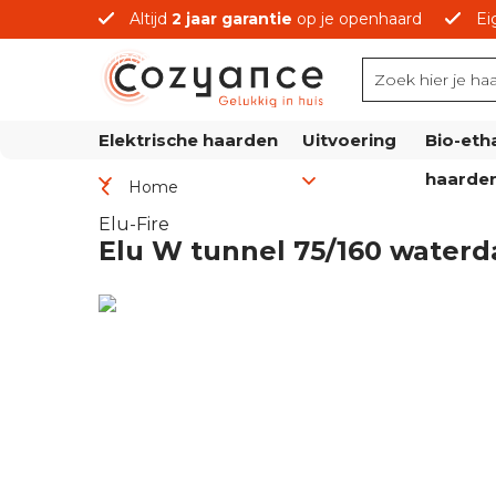
Altijd
2 jaar garantie
op je openhaard
Ei
prijzen
Elektrische haarden
Uitvoering
Bio-eth
haarde
Home
Elu-Fire
Elu W tunnel 75/160 water