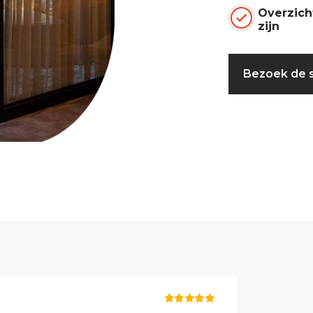
Overzich
zijn
Bezoek de