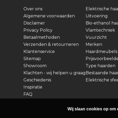
Over ons
Elektrische ha
Algemene voorwaarden
Uitvoering
Disclaimer
Bio-ethanol ha
Privacy Policy
Vlamtechniek
Betaalmethoden
Vuurzicht
Verzenden & retourneren
Merken
Klantenservice
Haardmeubels
Sitemap
Prijsvoorbeeld
Showroom
Type haarden
Klachten - wij helpen u graag
Bestaande haa
Geschiedenis
Elektrische sf
Inspiratie
FAQ
Wij slaan cookies op om 