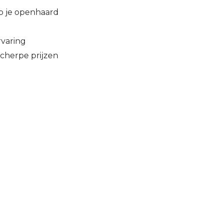
p je openhaard
rvaring
cherpe prijzen