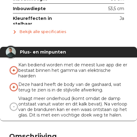
Inbouwdiepte
53,5 cm
Kleureffecten in
Ja
stelbaar
Bekijk alle specificaties
Met ruit
Ja
Verwarmingsfunctie
2 kW
Plus- en minpunten
Knispermodule
Ja
Afstandsbediening
Ja
Kan bediend worden met de meest luxe app die er
bestaat binnen het gamma van elektrische
App
Ja
haarden
Deze haard heeft de body van de gashaard, wat
terug te zien is in de stijlvolle afwerking.
Vraagt meer onderhoud (komt omdat de damp
ontstaat vanuit water en dit kalk bevat). Na verloop
van de branduren kan er een waas ontstaan op het
glas. Dit is met een vochtige doek weg te halen.
Omschrijving