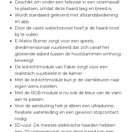
Geschikt om onder een televisie in een cinemawall
te plaatsen, omdat deze haard laag en breed is.
Wordt standaard geleverd met afstandsbediening
en app.
Door de vaste watertoevoer hoef je de haard nooit
bij te vullen.
E-Matrix Burner zorgt voor een speels,
driedimensionaal vuurbeeld dat zich vanaf het
gloeiende asbed tussen de houtstammen omhoog
beweegt.
De led-lichtmodule van Faber zorgt voor een
realistisch vuurbeeld in de kamer.
Met de led-lichtmodule kun je de vlamkleuren naar
eigen wens instellen.
Met de RGB-module is nu ook de kleur van de vlam
aan te passen.
Voor de aansluiting heb je alleen een ultradunne,
flexibele waterleiding en een gewoon stopcontact
nodig.
3D-vuur: De meeste elektrische haarden hebben
een 2D-vlammenspel, maar deze haard kan een