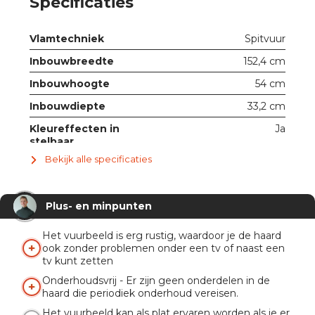
Specificaties
Vlamtechniek
Spitvuur
Inbouwbreedte
152,4 cm
Inbouwhoogte
54 cm
Inbouwdiepte
33,2 cm
Kleureffecten in
Ja
stelbaar
Bekijk alle specificaties
Met ruit
Ja
Verwarmingsfunctie
1 - 2 kW
Plus- en minpunten
Knispermodule
Nee
Afstandsbediening
Ja
Het vuurbeeld is erg rustig, waardoor je de haard
ook zonder problemen onder een tv of naast een
App
Ja
tv kunt zetten
Onderhoudsvrij - Er zijn geen onderdelen in de
haard die periodiek onderhoud vereisen.
Het vuurbeeld kan als plat ervaren worden als je er