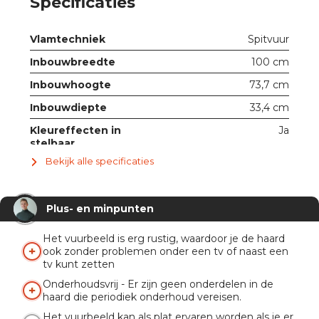
Specificaties
Vlamtechniek
Spitvuur
Inbouwbreedte
100 cm
Inbouwhoogte
73,7 cm
Inbouwdiepte
33,4 cm
Kleureffecten in
Ja
stelbaar
Bekijk alle specificaties
Met ruit
Ja
Verwarmingsfunctie
2 kW
Plus- en minpunten
Knispermodule
Ja
Afstandsbediening
Ja
Het vuurbeeld is erg rustig, waardoor je de haard
ook zonder problemen onder een tv of naast een
App
Ja
tv kunt zetten
Onderhoudsvrij - Er zijn geen onderdelen in de
haard die periodiek onderhoud vereisen.
Het vuurbeeld kan als plat ervaren worden als je er