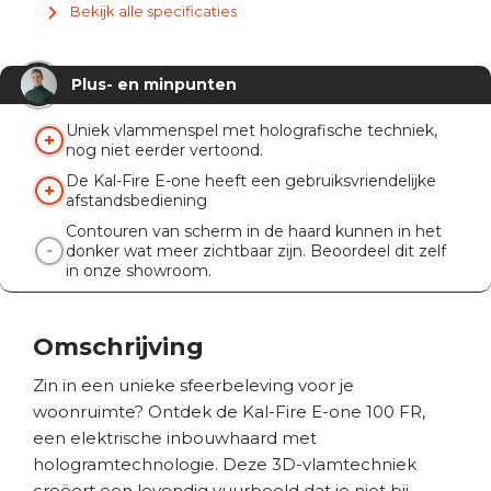
Bekijk alle specificaties
Met ruit
Ja
Verwarmingsfunctie
Nee
Plus- en minpunten
Knispermodule
Ja
Afstandsbediening
Ja
Uniek vlammenspel met holografische techniek,
nog niet eerder vertoond.
App
Nee
De Kal-Fire E-one heeft een gebruiksvriendelijke
afstandsbediening
Contouren van scherm in de haard kunnen in het
donker wat meer zichtbaar zijn. Beoordeel dit zelf
in onze showroom.
Omschrijving
Zin in een unieke sfeerbeleving voor je
woonruimte? Ontdek de Kal-Fire E-one 100 FR,
een elektrische inbouwhaard met
hologramtechnologie. Deze 3D-vlamtechniek
creëert een levendig vuurbeeld dat je niet bij