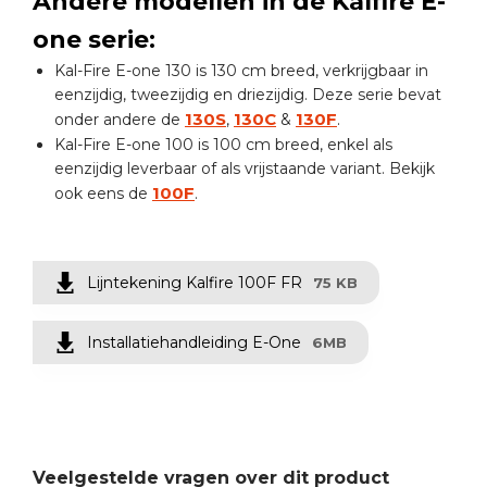
Andere modellen in de Kalfire E-
one serie:
Kal-Fire E-one 130 is 130 cm breed, verkrijgbaar in
eenzijdig, tweezijdig en driezijdig. Deze serie bevat
130S
130C
130F
onder andere de
,
&
.
Kal-Fire E-one 100 is 100 cm breed, enkel als
eenzijdig leverbaar of als vrijstaande variant. Bekijk
100F
ook eens de
.
Lijntekening Kalfire 100F FR
75 KB
Installatiehandleiding E-One
6MB
Veelgestelde vragen over dit product