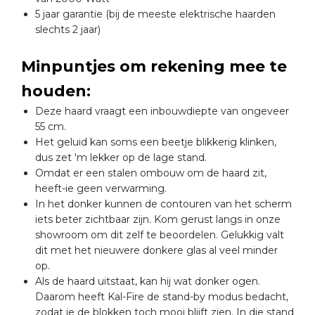
5 jaar garantie (bij de meeste elektrische haarden
slechts 2 jaar)
Minpuntjes om rekening mee te
houden:
Deze haard vraagt een inbouwdiepte van ongeveer
55 cm.
Het geluid kan soms een beetje blikkerig klinken,
dus zet 'm lekker op de lage stand.
Omdat er een stalen ombouw om de haard zit,
heeft-ie geen verwarming.
In het donker kunnen de contouren van het scherm
iets beter zichtbaar zijn. Kom gerust langs in onze
showroom om dit zelf te beoordelen. Gelukkig valt
dit met het nieuwere donkere glas al veel minder
op.
Als de haard uitstaat, kan hij wat donker ogen.
Daarom heeft Kal-Fire de stand-by modus bedacht,
zodat je de blokken toch mooi blijft zien. In die stand