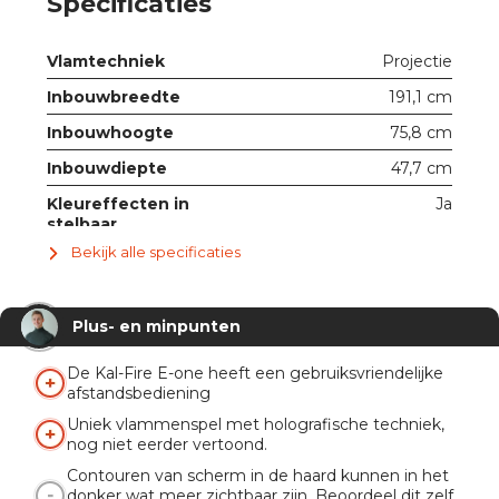
Specificaties
Vlamtechniek
Projectie
Inbouwbreedte
191,1 cm
Inbouwhoogte
75,8 cm
Inbouwdiepte
47,7 cm
Kleureffecten in
Ja
stelbaar
Bekijk alle specificaties
Met ruit
Nee
Verwarmingsfunctie
2 kW
Plus- en minpunten
Knispermodule
Ja
Afstandsbediening
Ja
De Kal-Fire E-one heeft een gebruiksvriendelijke
afstandsbediening
App
Ja
Uniek vlammenspel met holografische techniek,
nog niet eerder vertoond.
Contouren van scherm in de haard kunnen in het
donker wat meer zichtbaar zijn. Beoordeel dit zelf