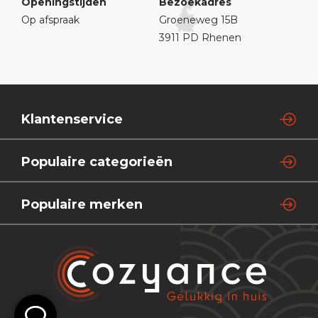
Openingstijden
Bezoekadres
Op afspraak
Groeneweg 15B
3911 PD Rhenen
Klantenservice
Populaire categorieën
Populaire merken