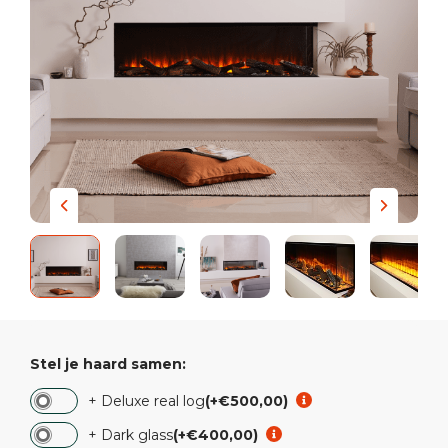
Stel je haard samen:
+ Deluxe real log
(+€500,00)
+ Dark glass
(+€400,00)