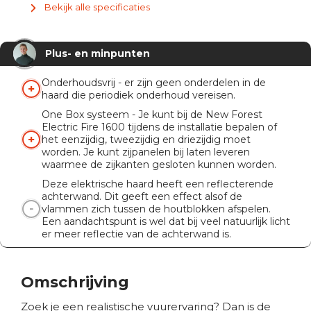
Bekijk alle specificaties
Met ruit
Ja
Verwarmingsfunctie
1,5 kW
Plus- en minpunten
Knispermodule
Nee
Afstandsbediening
Ja
Onderhoudsvrij - er zijn geen onderdelen in de
haard die periodiek onderhoud vereisen.
App
Nee
One Box systeem - Je kunt bij de New Forest
Electric Fire 1600 tijdens de installatie bepalen of
het eenzijdig, tweezijdig en driezijdig moet
worden. Je kunt zijpanelen bij laten leveren
waarmee de zijkanten gesloten kunnen worden.
Deze elektrische haard heeft een reflecterende
achterwand. Dit geeft een effect alsof de
vlammen zich tussen de houtblokken afspelen.
Een aandachtspunt is wel dat bij veel natuurlijk licht
er meer reflectie van de achterwand is.
Omschrijving
Zoek je een realistische vuurervaring? Dan is de