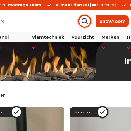
gen
montage team
Al
meer dan 80 jaar
ervaring
Showroom
anol
Vlamtechniek
Vuurzicht
Merken
H
n
I
len
room
Showroom