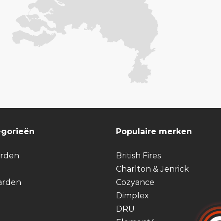
egorieën
Populaire merken
arden
British Fires
Charlton & Jenrick
arden
Cozyance
Dimplex
DRU