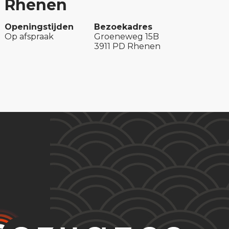
Rhenen
Openingstijden
Bezoekadres
Op afspraak
Groeneweg 15B
3911 PD Rhenen