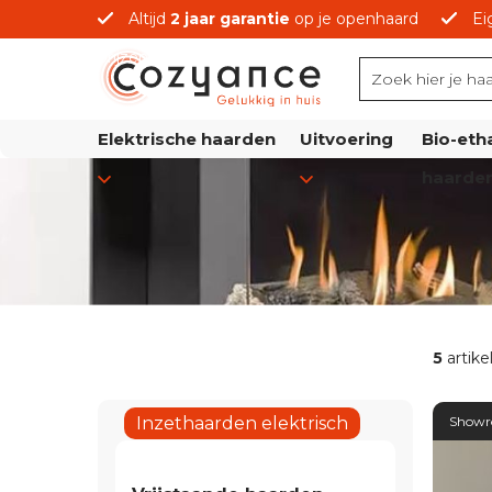
Altijd
2 jaar garantie
op je openhaard
Ei
prijzen
Elektrische haarden
Uitvoering
Bio-eth
haarde
5
artike
Inzethaarden elektrisch
Show