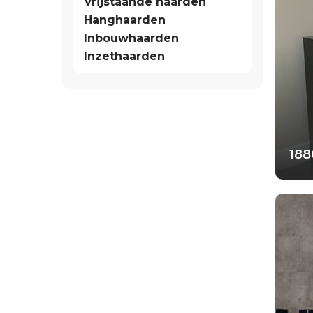
Vrijstaande haarden
Hanghaarden
Inbouwhaarden
Inzethaarden
Wand
Wan
188