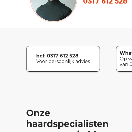
0317 612 528
What
bel: 0317 612 528
Op w
Voor persoonlijk advies
van 0
Onze
haardspecialisten