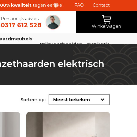
100% kwaliteit
tegen eerlijke
FAQ
Contact
Persoonlijk advies
0317 612 528
Winkelwagen
aardmeubels
Prijsvoorbeelden
Inspiratie
nzethaarden elektrisch
Sorteer op: