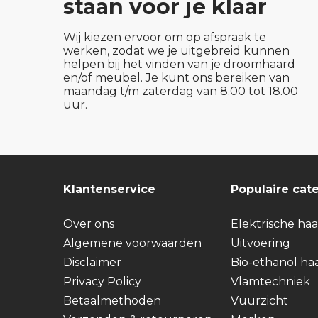
staan voor je klaar
Wij kiezen ervoor om op afspraak te
werken, zodat we je uitgebreid kunnen
helpen bij het vinden van je droomhaard
en/of meubel. Je kunt ons bereiken van
maandag t/m zaterdag van 8.00 tot 18.00
uur.
Klantenservice
Populaire cat
Over ons
Elektrische ha
Algemene voorwaarden
Uitvoering
Disclaimer
Bio-ethanol ha
Privacy Policy
Vlamtechniek
Betaalmethoden
Vuurzicht