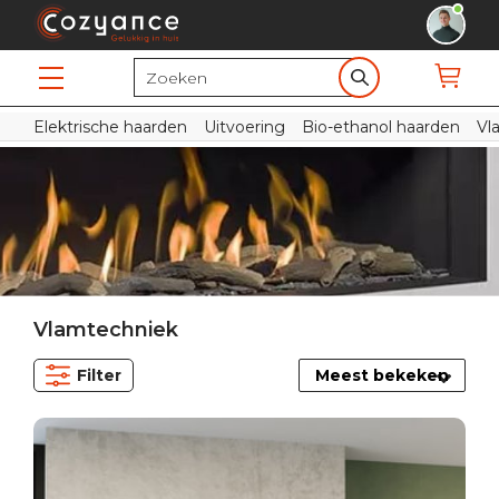
Elektrische haarden
Uitvoering
Bio-ethanol haarden
Vl
Vlamtechniek
Filter