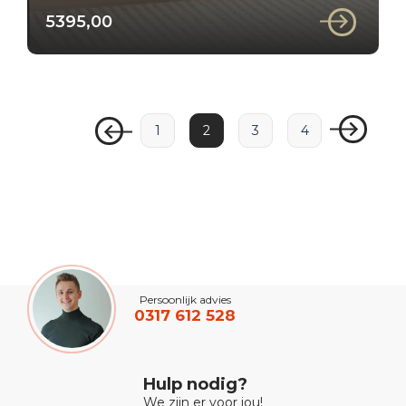
5395,00
1
2
3
4
Persoonlijk advies
0317 612 528
Hulp nodig?
We zijn er voor jou!