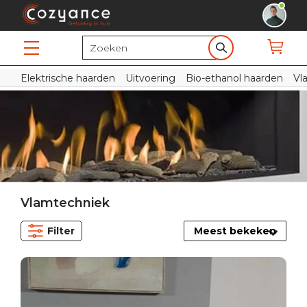
Elektrische haarden
Uitvoering
Bio-ethanol haarden
Vl
Vlamtechniek
Filter