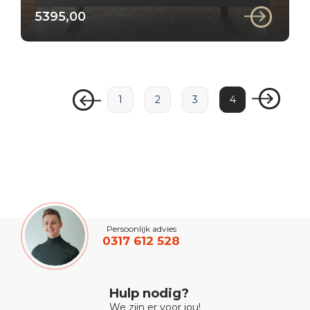
5395,00
1
2
3
4
Persoonlijk advies
0317 612 528
Hulp nodig?
We zijn er voor jou!