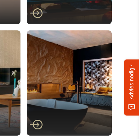
Faber
/500
Faber E-Box 1000/450
ST Doorkijkhaard
Advies nodig?
Faber
/400
Faber E-matrix Linear
Fire 1050/400 I