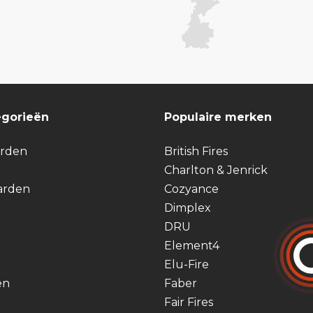
egorieën
Populaire merken
arden
British Fires
Charlton & Jenrick
arden
Cozyance
Dimplex
DRU
Element4
Elu-Fire
en
Faber
Fair Fires