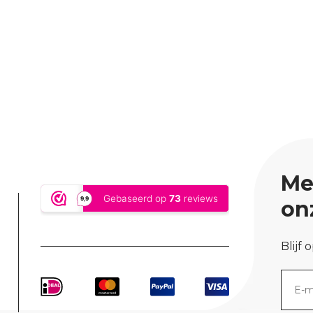
Me
on
Blijf 