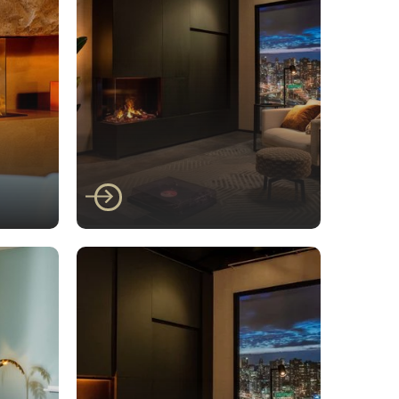
Faber
ar
Faber E-matrix 800/650
II