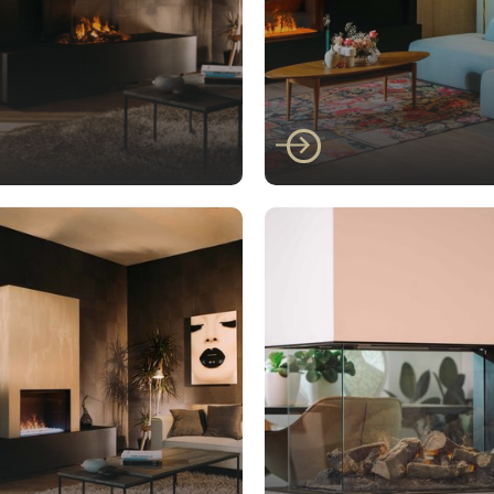
Faber
er E-matrix 800/500
Faber E-matrix 1300
I