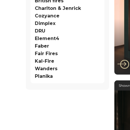
British fires
Charlton & Jenrick
Cozyance
Dimplex
DRU
Element4
Faber
Fair Fires
Faber
Fab
Kal-Fire
800
Wanders
Planika
Show