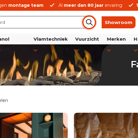
gen
montage team
Al
meer dan 80 jaar
ervaring
Showroom
anol
Vlamtechniek
Vuurzicht
Merken
H
n
F
elen