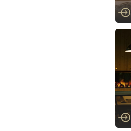
Faber
Fab
I
Faber
Fab
Fro