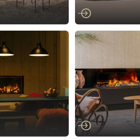
Faber
er E-matrix 800/500
Faber E-matrix 800
RD
Faber
er E-Box 1000/450
Faber E-matrix 1300
nt
III Driezijdig