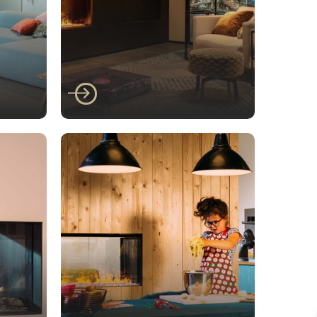
Faber
/400
Faber E-matrix 800/650
I