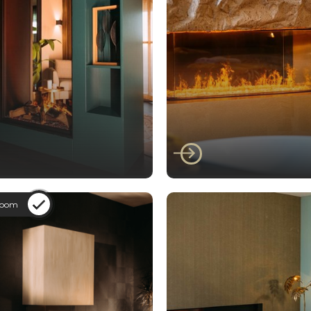
Faber
er E-Matrix Vertical
Faber E-matrix Line
/1600 ST
Fire 1050/400 III
room