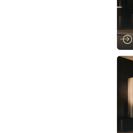
Faber
Fab
III