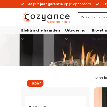
Altijd
2 jaar garantie
op je openhaard
Ei
prijzen
Elektrische haarden
Uitvoering
Bio-eth
haarde
17
artik
Faber