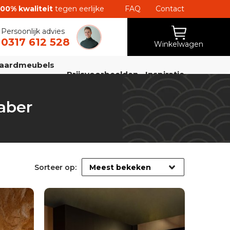
100% kwaliteit
tegen eerlijke
FAQ
Contact
Persoonlijk advies
0317 612 528
Winkelwagen
aardmeubels
Prijsvoorbeelden
Inspiratie
aber
Sorteer op: