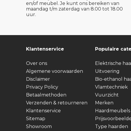
en/of meubel. Je kunt ons bereiken van
maandag t/m zaterdag van 8.00 tot 18.00
uur.
Klantenservice
Populaire cat
Over ons
Elektrische ha
Algemene voorwaarden
Uitvoering
Disclaimer
Bio-ethanol ha
Privacy Policy
Vlamtechniek
Betaalmethoden
Vuurzicht
Verzenden & retourneren
Merken
Klantenservice
Haardmeubels
Sitemap
Prijsvoorbeeld
Showroom
Type haarden