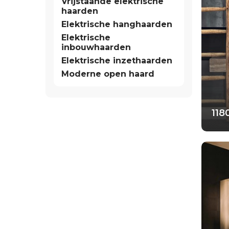
Vrijstaande elektrische
haarden
Elektrische hanghaarden
Elektrische
inbouwhaarden
Elektrische inzethaarden
Moderne open haard
Dimp
Dim
118
Ret