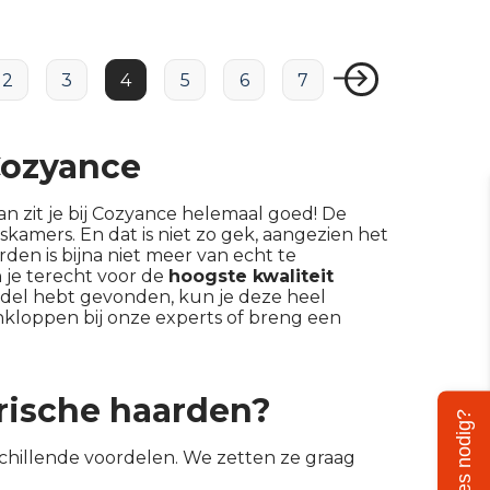
2
3
4
5
6
7
Cozyance
an zit je bij Cozyance helemaal goed! De
iskamers. En dat is niet zo gek, aangezien het
den is bijna niet meer van echt te
 je terecht voor de
hoogste kwaliteit
del hebt gevonden, kun je deze heel
ankloppen bij onze experts of breng een
trische haarden?
Advies nodig?
rschillende voordelen. We zetten ze graag