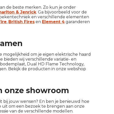
van de beste merken. Zo kun je onder
harlton & Jenrick
. Ga bijvoorbeeld voor de
oekentechniek en verschillende elementen
Fire
,
British Fires
en
Element 4
garanderen
 samen
e mogelijkheid om je eigen elektrische haard
 bieden wij verschillende variatie- en
n bodemplaat, Dual HD Flame Technology,
en. Bekijk de producten in onze webshop
 in onze showroom
uit bij jouw wensen? En ben je benieuwd hoe
rte uit om een bezoek te brengen aan onze
pressie van de verschillende modellen.