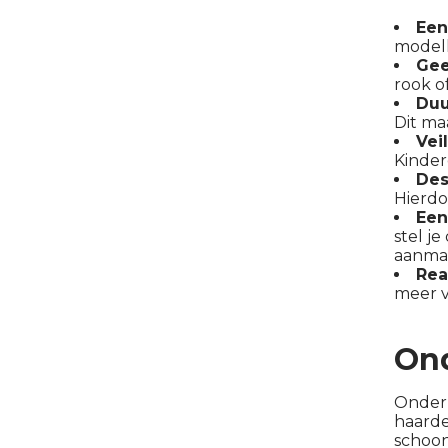
Een
modell
Gee
rook of
Du
Dit ma
Vei
Kinder
Des
Hierdoo
Een
stel j
aanmaa
Rea
meer v
Ond
Onderh
haarde
schoon