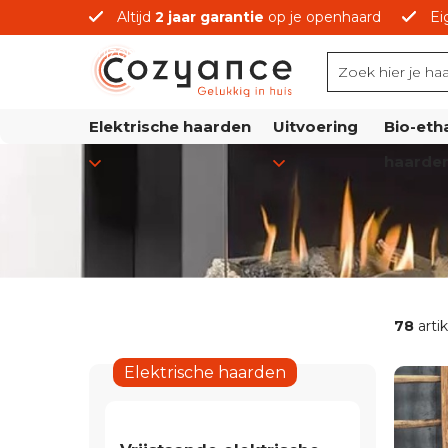
Altijd
2 jaar garantie
op je openhaard
Ei
prijzen
Elektrische haarden
Uitvoering
Bio-eth
haarde
78
arti
Elektrische haarden