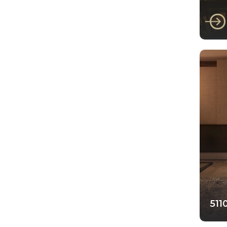
Faber
Fab
Fro
DRU
DRU
511