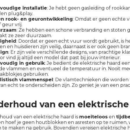
voudige installatie
: Je hebt geen gasleiding of rookka
en plug&play.
n rook- en geurontwikkeling
: Omdat er geen echte 
 geur vrij.
urzaam
: Ze hebben een schone verbranding en stoten ge
akt ze zeer duurzaam.
ligheid
: Doordat er geen echt vuur wordt gebruikt, is he
en en huisdieren zijn veilig, daarnaast is er ook geen b
ign
: Er zijn vele verschillende designs, van prachtige 
r vind jij altijd een model dat past bij jouw interieur.
voudig in gebruik
: Je bedient de elektrische haard e
e de vlammen en eventueel de temperatuur in. Nooit me
kblokjes gebruiken.
listisch vlammenspel
: De vlamtechnieken die worden t
an echt te onderscheiden zijn. Zo geniet je van een pra
erhoud van een elektrische
oud van een elektrische haard is
moeiteloos
en
tijdb
n hoef je geen houtblokken en asresten op te ruimen, w
 te maken na gebruik. Bovendien vereisen elektrische