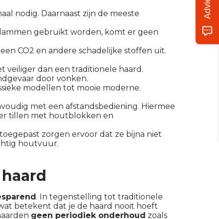
naal nodig. Daarnaast zijn de meeste
vlammen gebruikt worden, komt er geen
en CO2 en andere schadelijke stoffen uit.
t veiliger dan een traditionele haard.
randgevaar door vonken.
klassieke modellen tot mooie moderne.
envoudig met een afstandsbediening. Hiermee
er tillen met houtblokken en
oegepast zorgen ervoor dat ze bijna niet
chtig houtvuur.
 haard
esparend
. In tegenstelling tot traditionele
at betekent dat je de haard nooit hoeft
 haarden
geen periodiek onderhoud
zoals