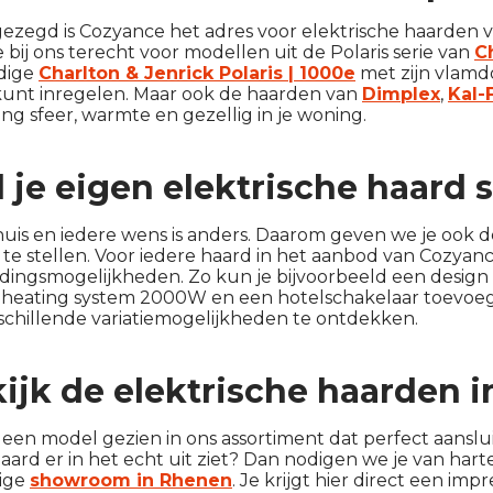
gezegd is Cozyance het adres voor elektrische haarden 
 bij ons terecht voor modellen uit de Polaris serie van
C
dige
Charlton & Jenrick Polaris | 1000e
met zijn vlamd
 kunt inregelen. Maar ook de haarden van
Dimplex
,
Kal-
ang sfeer, warmte en gezellig in je woning.
l je eigen elektrische haard
huis en iedere wens is anders. Daarom geven we je ook d
te stellen. Voor iedere haard in het aanbod van Cozyance
idingsmogelijkheden. Zo kun je bijvoorbeeld een desig
heating system 2000W en een hotelschakelaar toevoeg
schillende variatiemogelijkheden te ontdekken.
ijk de elektrische haarden
 een model gezien in ons assortiment dat perfect aansl
aard er in het echt uit ziet? Dan nodigen we je van ha
ige
showroom in Rhenen
. Je krijgt hier direct een im