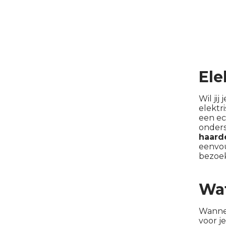
Ele
Wil jij
elektr
een ec
onders
haard
eenvou
bezoe
Wat
Wannee
voor je