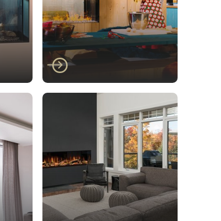
Faber
/500
Faber E-Box 1000/450
ST Doorkijkhaard