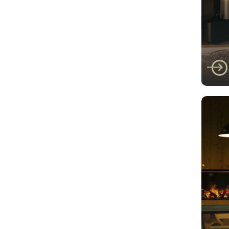
Faber
Fab
I