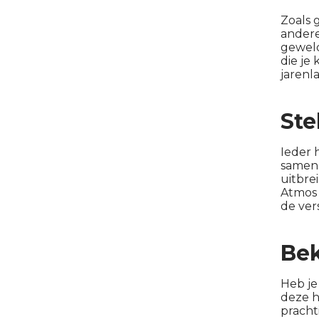
Zoals 
andere
gewel
die je
jarenl
Ste
Ieder 
samen 
uitbre
Atmos 
de ver
Bek
Heb je
deze h
pracht