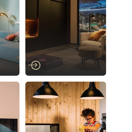
Faber
/400
Faber E-matrix 800/650
I