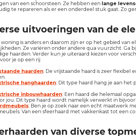
gen van een schoorsteen. Ze hebben een
lange leven
dig te repareren als er een onderdeel stuk gaat. Zo gen
erse uitvoeringen van de el
 woning is anders en daarom zijn er op het gebied van e
jkheden. Ze variëren onder andere qua vuurzicht. Ga bij
jdige haarden. Verder kun je uiteraard kiezen voor versc
voor je op een rij:
jstaande haarden
: De vrijstaande haard is zeer flexibel
en.
ktrische hanghaarden
: Dit type haard hang je aan het
ktrische inbouwhaarden
: Een haard die helemaal opga
or jou. Dit type haard wordt namelijk verwerkt in bijvo
rdmeubels
: Ben je op zoek naar een echt maatwerk m
eubels. Van een sfeerhaard met vakkenkast tot een comp
erhaarden van diverse topm