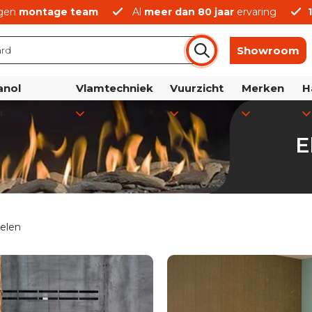
gen
montage team
Al
meer dan 80 jaar
ervaring
Showroom
anol
Vlamtechniek
Vuurzicht
Merken
H
n
E
kelen