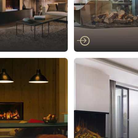
Faber
er E-matrix 800/500
Faber E-matrix 800
RD