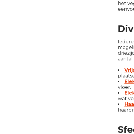
het ve
eenvou
Div
Iedere
mogeli
driezi
aantal 
Vri
plaats
Ele
vloer.
Ele
wat vo
Haa
haardm
Sfe