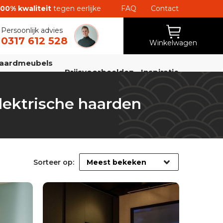
100% kwaliteit
tegen eerlijke
FAQ
Contact
Persoonlijk advies
0317 612 528
Winkelwagen
aardmeubels
Prijsvoorbeelden
Inspiratie
lektrische haarden
Sorteer op: