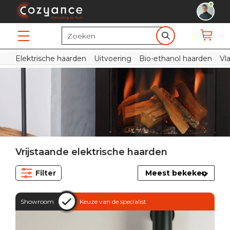
Elektrische haarden
Uitvoering
Bio-ethanol haarden
Vl
Vrijstaande elektrische haarden
Filter
Showroom
Keuze van de specialist