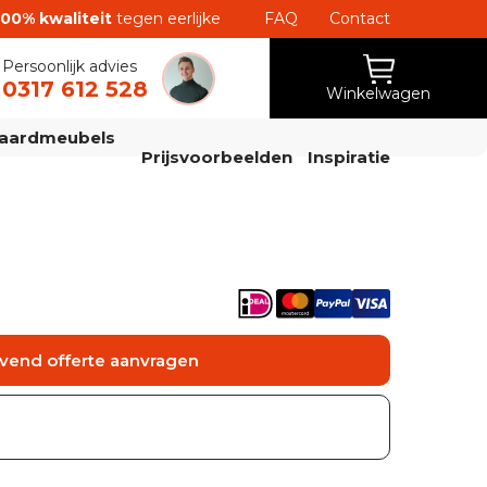
100% kwaliteit
tegen eerlijke
FAQ
Contact
Persoonlijk advies
0317 612 528
Winkelwagen
aardmeubels
Prijsvoorbeelden
Inspiratie
ijvend offerte aanvragen