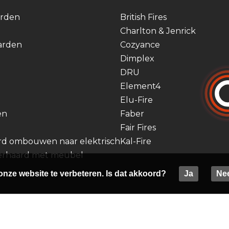
arden
British Fires
Charlton & Jenrick
arden
Cozyance
Dimplex
DRU
Element4
Elu-Fire
en
Faber
Fair Fires
rd ombouwen naar elektrisch
Kal-Fire
eerhaard met meubel
onze website te verbeteren. Is dat akkoord?
Ja
Ne