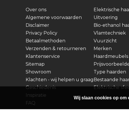
Over ons
Elektrische ha
Algemene voorwaarden
Uitvoering
Disclaimer
Bio-ethanol ha
Privacy Policy
Vlamtechniek
Betaalmethoden
Vuurzicht
Verzenden & retourneren
Merken
Klantenservice
Haardmeubels
Sitemap
Prijsvoorbeeld
Showroom
Type haarden
Klachten - wij helpen u graag
Bestaande haa
Geschiedenis
Elektrische sf
Inspiratie
Wij slaan cookies op om 
FAQ