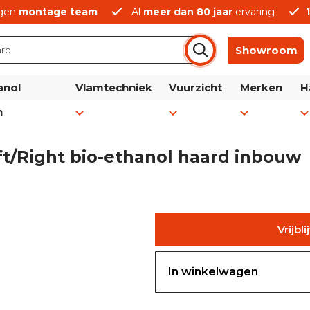
gen
montage team
Al
meer dan 80 jaar
ervaring
Showroom
anol
Vlamtechniek
Vuurzicht
Merken
H
n
ft/Right bio-ethanol haard inbouw
Vrijbl
In winkelwagen