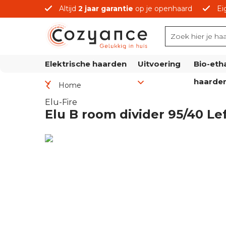
Altijd
2 jaar garantie
op je openhaard
Ei
prijzen
Elektrische haarden
Uitvoering
Bio-eth
haarde
Home
Elu-Fire
Elu B room divider 95/40 Le