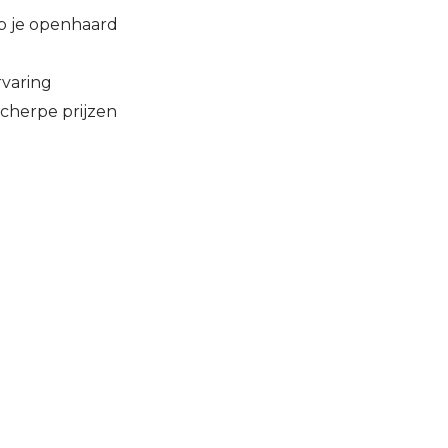
p je openhaard
rvaring
cherpe prijzen