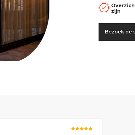
Overzich
zijn
Bezoek de